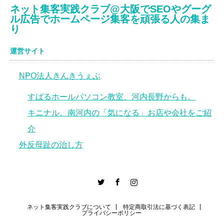
ネット集客実践クラブ@大阪でSEOやグーグ
ル広告でホームページ集客を頑張る人の集ま
り
運営サイト
NPO法人きんきうぇぶ
すばるホールパソコン教室、河内長野からも。
キニナル。南河内の「気になる」お店や会社をご紹
介
外反母趾の治し方
er
Facebook
Instagram
ネット集客実践クラブについて
特定商取引法に基づく表記
プライバシーポリシー