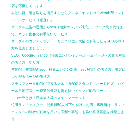
店を応援しています
自動集荷・引き取りを活用するならクロネコヤマトの「Web出荷コント
ロールサービス（産直）」
グーグル広告の運用からseo（検索エンジン対策）、ブログ執筆代行ま
で。ネット集客のお手伝いサービス
グーグルのコアアップデートとは？順位が大幅に下落したらSEOのやり
方を見直しましょう。
SEO、Google、Yahoo（検索エンジン）からホームページへの集客対策
の考え方、やり方
整体院、整骨院のseo（検索エンジン対策・seo対策）の考え方。集客に
つながるページの作り方
ステップメール配信ができるメルマガ配信スタンド『オートビズ』やメ
ール自動応答、一斉送信機能を備え持つメルマガ配信ツール
ココナラとは？日本最大級のスキルマーケット
竹田ランチェスター。従業員50人以下の会社・お店・事務所は、ランチ
ェスターの弱者の戦略を用いて不測の事態にも強い経営基盤を構築しよ
う