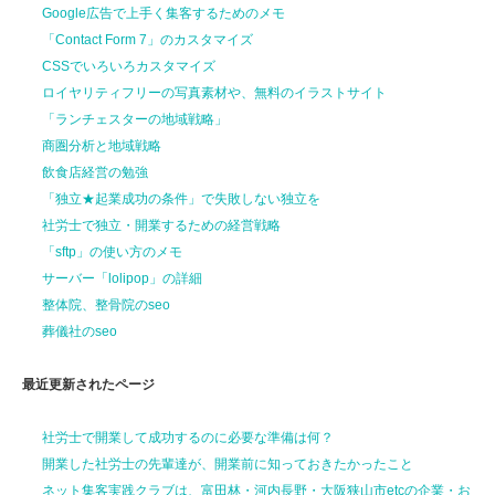
Google広告で上手く集客するためのメモ
「Contact Form 7」のカスタマイズ
CSSでいろいろカスタマイズ
ロイヤリティフリーの写真素材や、無料のイラストサイト
「ランチェスターの地域戦略」
商圏分析と地域戦略
飲食店経営の勉強
「独立★起業成功の条件」で失敗しない独立を
社労士で独立・開業するための経営戦略
「sftp」の使い方のメモ
サーバー「lolipop」の詳細
整体院、整骨院のseo
葬儀社のseo
最近更新されたページ
社労士で開業して
成功するのに
必要な準備は何？
開業した社労士の先輩達が、
開業前に
知っておきたかったこと
ネット集客実践クラブは、富田林・河内長野・大阪狭山市etcの企業・お