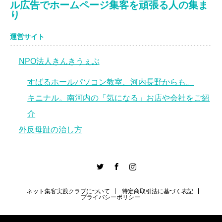
ル広告でホームページ集客を頑張る人の集ま
り
運営サイト
NPO法人きんきうぇぶ
すばるホールパソコン教室、河内長野からも。
キニナル。南河内の「気になる」お店や会社をご紹
介
外反母趾の治し方
er
Facebook
Instagram
ネット集客実践クラブについて
特定商取引法に基づく表記
プライバシーポリシー