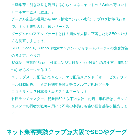
自動集荷・引き取りを活用するならクロネコヤマトの「Web出荷コント
ロールサービス（産直）」
グーグル広告の運用からseo（検索エンジン対策）、ブログ執筆代行ま
で。ネット集客のお手伝いサービス
グーグルのコアアップデートとは？順位が大幅に下落したらSEOのやり
方を見直しましょう。
SEO、Google、Yahoo（検索エンジン）からホームページへの集客対策
の考え方、やり方
整体院、整骨院のseo（検索エンジン対策・seo対策）の考え方。集客に
つながるページの作り方
ステップメール配信ができるメルマガ配信スタンド『オートビズ』やメ
ール自動応答、一斉送信機能を備え持つメルマガ配信ツール
ココナラとは？日本最大級のスキルマーケット
竹田ランチェスター。従業員50人以下の会社・お店・事務所は、ランチ
ェスターの弱者の戦略を用いて不測の事態にも強い経営基盤を構築しよ
う
ネット集客実践クラブ@大阪でSEOやグーグ