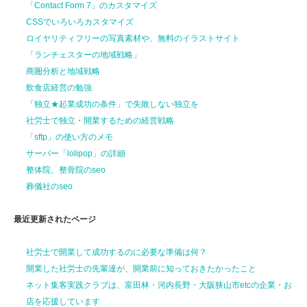
「Contact Form 7」のカスタマイズ
CSSでいろいろカスタマイズ
ロイヤリティフリーの写真素材や、無料のイラストサイト
「ランチェスターの地域戦略」
商圏分析と地域戦略
飲食店経営の勉強
「独立★起業成功の条件」で失敗しない独立を
社労士で独立・開業するための経営戦略
「sftp」の使い方のメモ
サーバー「lolipop」の詳細
整体院、整骨院のseo
葬儀社のseo
最近更新されたページ
社労士で開業して
成功するのに
必要な準備は何？
開業した社労士の先輩達が、
開業前に
知っておきたかったこと
ネット集客実践クラブは、富田林・河内長野・大阪狭山市etcの企業・お
店を応援しています