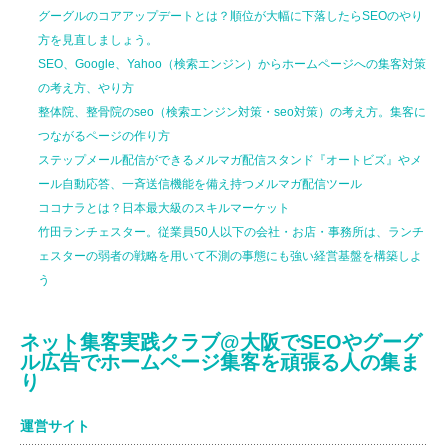
グーグルのコアアップデートとは？順位が大幅に下落したらSEOのやり
方を見直しましょう。
SEO、Google、Yahoo（検索エンジン）からホームページへの集客対策
の考え方、やり方
整体院、整骨院のseo（検索エンジン対策・seo対策）の考え方。集客に
つながるページの作り方
ステップメール配信ができるメルマガ配信スタンド『オートビズ』やメ
ール自動応答、一斉送信機能を備え持つメルマガ配信ツール
ココナラとは？日本最大級のスキルマーケット
竹田ランチェスター。従業員50人以下の会社・お店・事務所は、ランチ
ェスターの弱者の戦略を用いて不測の事態にも強い経営基盤を構築しよ
う
ネット集客実践クラブ@大阪でSEOやグーグ
ル広告でホームページ集客を頑張る人の集ま
り
運営サイト