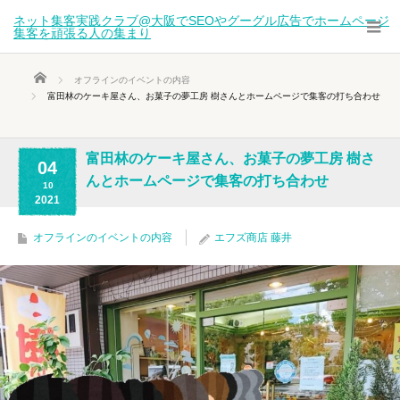
ネット集客実践クラブ@大阪でSEOやグーグル広告でホームページ
集客を頑張る人の集まり
ホーム
オフラインのイベントの内容
富田林のケーキ屋さん、お菓子の夢工房 樹さんとホームページで集客の打ち合わせ
富田林のケーキ屋さん、お菓子の夢工房 樹さ
04
んとホームページで集客の打ち合わせ
10
2021
オフラインのイベントの内容
エフズ商店 藤井