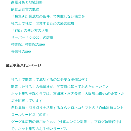
商圏分析と地域戦略
飲食店経営の勉強
「独立★起業成功の条件」で失敗しない独立を
社労士で独立・開業するための経営戦略
「sftp」の使い方のメモ
サーバー「lolipop」の詳細
整体院、整骨院のseo
葬儀社のseo
最近更新されたページ
社労士で開業して
成功するのに
必要な準備は何？
開業した社労士の先輩達が、
開業前に
知っておきたかったこと
ネット集客実践クラブは、富田林・河内長野・大阪狭山市etcの企業・お
店を応援しています
自動集荷・引き取りを活用するならクロネコヤマトの「Web出荷コント
ロールサービス（産直）」
グーグル広告の運用からseo（検索エンジン対策）、ブログ執筆代行ま
で。ネット集客のお手伝いサービス