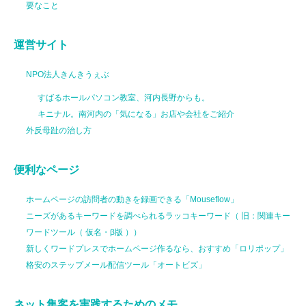
要なこと
運営サイト
NPO法人きんきうぇぶ
すばるホールパソコン教室、河内長野からも。
キニナル。南河内の「気になる」お店や会社をご紹介
外反母趾の治し方
便利なページ
ホームページの訪問者の動きを録画できる「Mouseflow」
ニーズがあるキーワードを調べられるラッコキーワード（ 旧：関連キー
ワードツール（ 仮名・β版 ））
新しくワードプレスでホームページ作るなら、おすすめ「ロリポップ」
格安のステップメール配信ツール「オートビズ」
ネット集客を実践するためのメモ