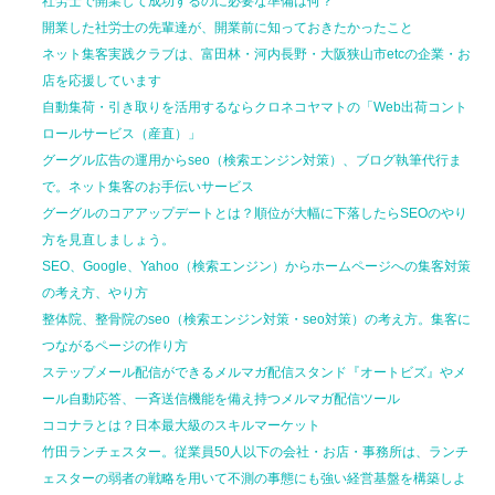
社労士で開業して
成功するのに
必要な準備は何？
開業した社労士の先輩達が、
開業前に
知っておきたかったこと
ネット集客実践クラブは、富田林・河内長野・大阪狭山市etcの企業・お
店を応援しています
自動集荷・引き取りを活用するならクロネコヤマトの「Web出荷コント
ロールサービス（産直）」
グーグル広告の運用からseo（検索エンジン対策）、ブログ執筆代行ま
で。ネット集客のお手伝いサービス
グーグルのコアアップデートとは？順位が大幅に下落したらSEOのやり
方を見直しましょう。
SEO、Google、Yahoo（検索エンジン）からホームページへの集客対策
の考え方、やり方
整体院、整骨院のseo（検索エンジン対策・seo対策）の考え方。集客に
つながるページの作り方
ステップメール配信ができるメルマガ配信スタンド『オートビズ』やメ
ール自動応答、一斉送信機能を備え持つメルマガ配信ツール
ココナラとは？日本最大級のスキルマーケット
竹田ランチェスター。従業員50人以下の会社・お店・事務所は、ランチ
ェスターの弱者の戦略を用いて不測の事態にも強い経営基盤を構築しよ