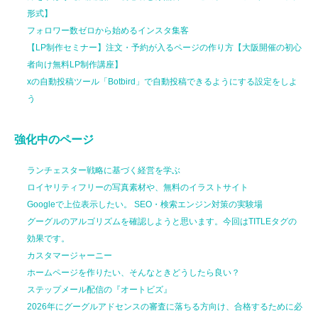
形式】
フォロワー数ゼロから始めるインスタ集客
【LP制作セミナー】注文・予約が入るページの作り方【大阪開催の初心
者向け無料LP制作講座】
xの自動投稿ツール「Botbird」で自動投稿できるようにする設定をしよ
う
強化中のページ
ランチェスター戦略に基づく経営を学ぶ
ロイヤリティフリーの写真素材や、無料のイラストサイト
Googleで上位表示したい。 SEO・検索エンジン対策の実験場
グーグルのアルゴリズムを確認しようと思います。今回はTITLEタグの
効果です。
カスタマージャーニー
ホームページを作りたい、そんなときどうしたら良い？
ステップメール配信の『オートビズ』
2026年にグーグルアドセンスの審査に落ちる方向け、合格するために必