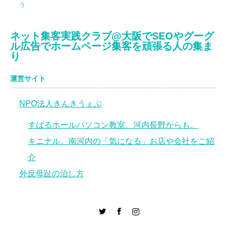
う
ネット集客実践クラブ@大阪でSEOやグーグ
ル広告でホームページ集客を頑張る人の集ま
り
運営サイト
NPO法人きんきうぇぶ
すばるホールパソコン教室、河内長野からも。
キニナル。南河内の「気になる」お店や会社をご紹
介
外反母趾の治し方
er
Facebook
Instagram