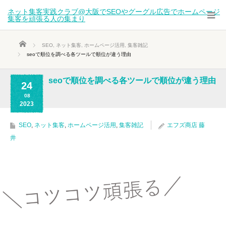
ネット集客実践クラブ@大阪でSEOやグーグル広告でホームページ
集客を頑張る人の集まり
ホーム
SEO
,
ネット集客
,
ホームページ活用
,
集客雑記
seoで順位を調べる各ツールで順位が違う理由
seoで順位を調べる各ツールで順位が違う理由
24
08
2023
SEO
,
ネット集客
,
ホームページ活用
,
集客雑記
エフズ商店 藤
井