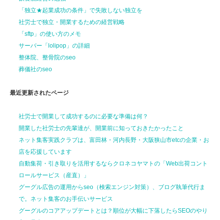
「独立★起業成功の条件」で失敗しない独立を
社労士で独立・開業するための経営戦略
「sftp」の使い方のメモ
サーバー「lolipop」の詳細
整体院、整骨院のseo
葬儀社のseo
最近更新されたページ
社労士で開業して
成功するのに
必要な準備は何？
開業した社労士の先輩達が、
開業前に
知っておきたかったこと
ネット集客実践クラブは、富田林・河内長野・大阪狭山市etcの企業・お
店を応援しています
自動集荷・引き取りを活用するならクロネコヤマトの「Web出荷コント
ロールサービス（産直）」
グーグル広告の運用からseo（検索エンジン対策）、ブログ執筆代行ま
で。ネット集客のお手伝いサービス
グーグルのコアアップデートとは？順位が大幅に下落したらSEOのやり