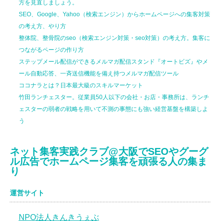
方を見直しましょう。
SEO、Google、Yahoo（検索エンジン）からホームページへの集客対策
の考え方、やり方
整体院、整骨院のseo（検索エンジン対策・seo対策）の考え方。集客に
つながるページの作り方
ステップメール配信ができるメルマガ配信スタンド『オートビズ』やメ
ール自動応答、一斉送信機能を備え持つメルマガ配信ツール
ココナラとは？日本最大級のスキルマーケット
竹田ランチェスター。従業員50人以下の会社・お店・事務所は、ランチ
ェスターの弱者の戦略を用いて不測の事態にも強い経営基盤を構築しよ
う
ネット集客実践クラブ@大阪でSEOやグーグ
ル広告でホームページ集客を頑張る人の集ま
り
運営サイト
NPO法人きんきうぇぶ