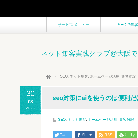
サービスメニュー
SEOで集
ネット集客実践クラブ@大阪で
ホーム
SEO
,
ネット集客
,
ホームページ活用
,
集客雑記
30
seo対策にaiを使うのは便
08
2023
SEO
,
ネット集客
,
ホームページ活用
,
集客雑記
Tweet
Share
RSS
feedly