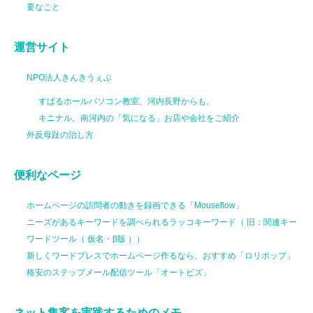
要なこと
運営サイト
NPO法人きんきうぇぶ
すばるホールパソコン教室、河内長野からも。
キニナル。南河内の「気になる」お店や会社をご紹介
外反母趾の治し方
便利なページ
ホームページの訪問者の動きを録画できる「Mouseflow」
ニーズがあるキーワードを調べられるラッコキーワード（ 旧：関連キー
ワードツール（ 仮名・β版 ））
新しくワードプレスでホームページ作るなら、おすすめ「ロリポップ」
格安のステップメール配信ツール「オートビズ」
ネット集客を実践するためのメモ