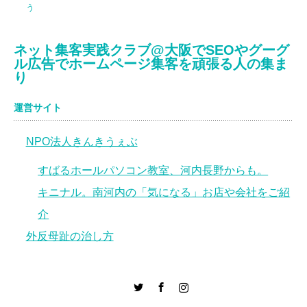
う
ネット集客実践クラブ@大阪でSEOやグーグ
ル広告でホームページ集客を頑張る人の集ま
り
運営サイト
NPO法人きんきうぇぶ
すばるホールパソコン教室、河内長野からも。
キニナル。南河内の「気になる」お店や会社をご紹
介
外反母趾の治し方
er
Facebook
Instagram