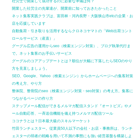
社労士で開業して
成功するのに
必要な準備は何？
開業した社労士の先輩達が、
開業前に
知っておきたかったこと
ネット集客実践クラブは、富田林・河内長野・大阪狭山市etcの企業・お
店を応援しています
自動集荷・引き取りを活用するならクロネコヤマトの「Web出荷コント
ロールサービス（産直）」
グーグル広告の運用からseo（検索エンジン対策）、ブログ執筆代行ま
で。ネット集客のお手伝いサービス
グーグルのコアアップデートとは？順位が大幅に下落したらSEOのやり
方を見直しましょう。
SEO、Google、Yahoo（検索エンジン）からホームページへの集客対策
の考え方、やり方
整体院、整骨院のseo（検索エンジン対策・seo対策）の考え方。集客に
つながるページの作り方
ステップメール配信ができるメルマガ配信スタンド『オートビズ』やメ
ール自動応答、一斉送信機能を備え持つメルマガ配信ツール
ココナラとは？日本最大級のスキルマーケット
竹田ランチェスター。従業員50人以下の会社・お店・事務所は、ランチ
ェスターの弱者の戦略を用いて不測の事態にも強い経営基盤を構築しよ