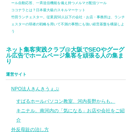
ール自動応答、一斉送信機能を備え持つメルマガ配信ツール
ココナラとは？日本最大級のスキルマーケット
竹田ランチェスター。従業員50人以下の会社・お店・事務所は、ランチ
ェスターの弱者の戦略を用いて不測の事態にも強い経営基盤を構築しよ
う
ネット集客実践クラブ@大阪でSEOやグーグ
ル広告でホームページ集客を頑張る人の集ま
り
運営サイト
NPO法人きんきうぇぶ
すばるホールパソコン教室、河内長野からも。
キニナル。南河内の「気になる」お店や会社をご紹
介
外反母趾の治し方