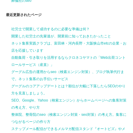
葬儀社のseo
最近更新されたページ
社労士で開業して
成功するのに
必要な準備は何？
開業した社労士の先輩達が、
開業前に
知っておきたかったこと
ネット集客実践クラブは、富田林・河内長野・大阪狭山市etcの企業・お
店を応援しています
自動集荷・引き取りを活用するならクロネコヤマトの「Web出荷コント
ロールサービス（産直）」
グーグル広告の運用からseo（検索エンジン対策）、ブログ執筆代行ま
で。ネット集客のお手伝いサービス
グーグルのコアアップデートとは？順位が大幅に下落したらSEOのやり
方を見直しましょう。
SEO、Google、Yahoo（検索エンジン）からホームページへの集客対策
の考え方、やり方
整体院、整骨院のseo（検索エンジン対策・seo対策）の考え方。集客に
つながるページの作り方
ステップメール配信ができるメルマガ配信スタンド『オートビズ』やメ