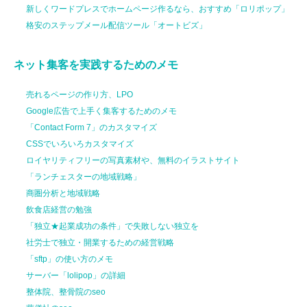
新しくワードプレスでホームページ作るなら、おすすめ「ロリポップ」
格安のステップメール配信ツール「オートビズ」
ネット集客を実践するためのメモ
売れるページの作り方、LPO
Google広告で上手く集客するためのメモ
「Contact Form 7」のカスタマイズ
CSSでいろいろカスタマイズ
ロイヤリティフリーの写真素材や、無料のイラストサイト
「ランチェスターの地域戦略」
商圏分析と地域戦略
飲食店経営の勉強
「独立★起業成功の条件」で失敗しない独立を
社労士で独立・開業するための経営戦略
「sftp」の使い方のメモ
サーバー「lolipop」の詳細
整体院、整骨院のseo