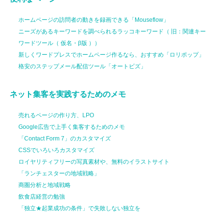
ホームページの訪問者の動きを録画できる「Mouseflow」
ニーズがあるキーワードを調べられるラッコキーワード（ 旧：関連キー
ワードツール（ 仮名・β版 ））
新しくワードプレスでホームページ作るなら、おすすめ「ロリポップ」
格安のステップメール配信ツール「オートビズ」
ネット集客を実践するためのメモ
売れるページの作り方、LPO
Google広告で上手く集客するためのメモ
「Contact Form 7」のカスタマイズ
CSSでいろいろカスタマイズ
ロイヤリティフリーの写真素材や、無料のイラストサイト
「ランチェスターの地域戦略」
商圏分析と地域戦略
飲食店経営の勉強
「独立★起業成功の条件」で失敗しない独立を