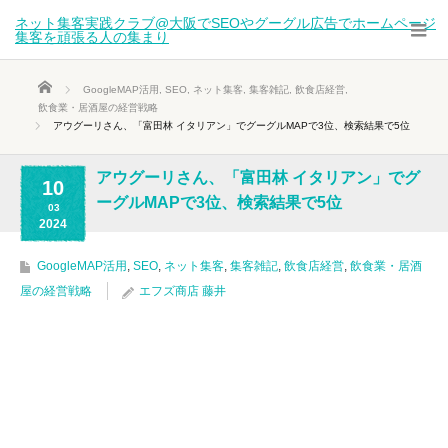
ネット集客実践クラブ@大阪でSEOやグーグル広告でホームページ
集客を頑張る人の集まり
ホーム
GoogleMAP活用
,
SEO
,
ネット集客
,
集客雑記
,
飲食店経営
,
飲食業・居酒屋の経営戦略
アウグーリさん、「富田林 イタリアン」でグーグルMAPで3位、検索結果で5位
アウグーリさん、「富田林 イタリアン」でグ
10
ーグルMAPで3位、検索結果で5位
03
2024
GoogleMAP活用
,
SEO
,
ネット集客
,
集客雑記
,
飲食店経営
,
飲食業・居酒
屋の経営戦略
エフズ商店 藤井