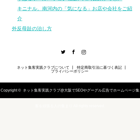
キニナル。南河内の「気になる」お店や会社をご紹
介
外反母趾の治し方
er
Facebook
Instagram
ネット集客実践クラブについて
特定商取引法に基づく表記
プライバシーポリシー
Copyright ©
ネット集客実践クラブ@大阪でSEOやグーグル広告でホームページ集
客を頑張る人の集まり
All rights reserved.