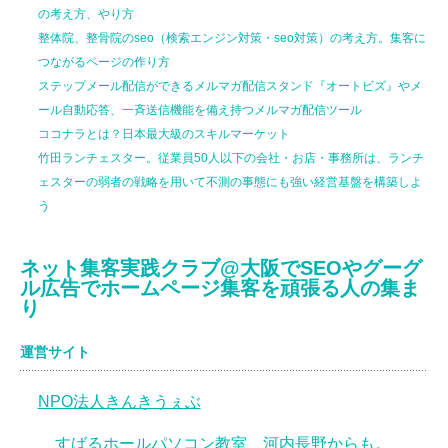
の考え方、やり方
整体院、整骨院のseo（検索エンジン対策・seo対策）の考え方。集客に
つながるページの作り方
ステップメール配信ができるメルマガ配信スタンド『オートビズ』やメ
ール自動応答、一斉送信機能を備え持つメルマガ配信ツール
ココナラとは？日本最大級のスキルマーケット
竹田ランチェスター。従業員50人以下の会社・お店・事務所は、ランチ
ェスターの弱者の戦略を用いて不測の事態にも強い経営基盤を構築しよ
う
ネット集客実践クラブ@大阪でSEOやグーグ
ル広告でホームページ集客を頑張る人の集ま
り
運営サイト
NPO法人きんきうぇぶ
すばるホールパソコン教室、河内長野からも。