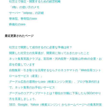
社労士で独立・開業するための経営戦略
「sftp」の使い方のメモ
サーバー「lolipop」の詳細
整体院、整骨院のseo
葬儀社のseo
最近更新されたページ
社労士で開業して
成功するのに
必要な準備は何？
開業した社労士の先輩達が、
開業前に
知っておきたかったこと
ネット集客実践クラブは、富田林・河内長野・大阪狭山市etcの企業・お
店を応援しています
自動集荷・引き取りを活用するならクロネコヤマトの「Web出荷コント
ロールサービス（産直）」
グーグル広告の運用からseo（検索エンジン対策）、ブログ執筆代行ま
で。ネット集客のお手伝いサービス
グーグルのコアアップデートとは？順位が大幅に下落したらSEOのやり
方を見直しましょう。
SEO、Google、Yahoo（検索エンジン）からホームページへの集客対策